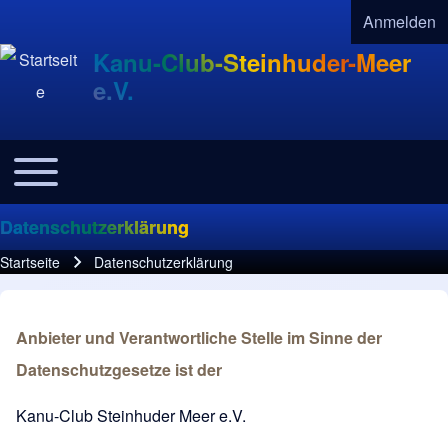
Anmelden
User acco
Kanu-Club-Steinhuder-Meer
e.V.
Toggle main menu
Navigation
Datenschutzerklärung
Startseite
Datenschutzerklärung
Pfadnavigation
Anbieter und Verantwortliche Stelle im Sinne der
Datenschutzgesetze ist der
Kanu-Club Steinhuder Meer e.V.