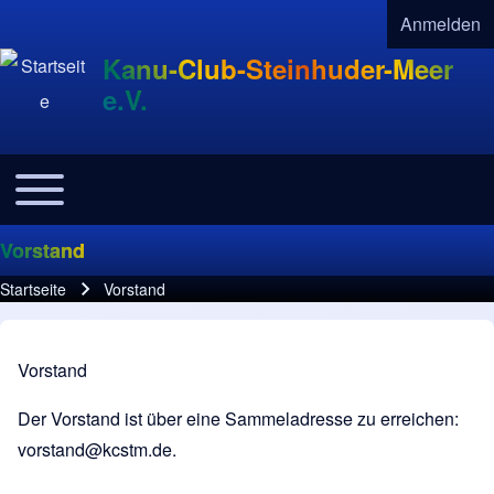
Anmelden
User acco
Kanu-Club-Steinhuder-Meer
e.V.
Toggle main menu
Navigation
Vorstand
Startseite
Vorstand
Pfadnavigation
Vorstand
Der Vorstand ist über eine Sammeladresse zu erreichen:
vorstand@kcstm.de
.