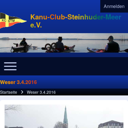
Anmelden
User acco
Kanu-Club-Steinhuder-Meer
e.V.
Toggle main menu
Navigation
Weser 3.4.2016
Startseite
Weser 3.4.2016
Pfadnavigation