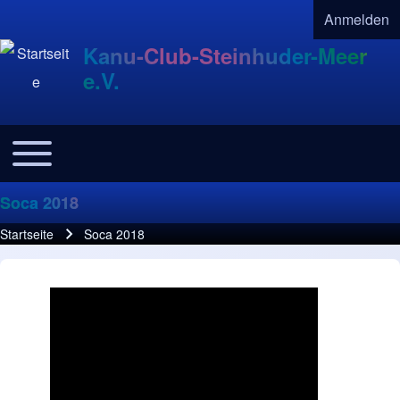
Anmelden
User acco
Kanu-Club-Steinhuder-Meer
e.V.
Toggle main menu
Navigation
Soca 2018
Startseite
Soca 2018
Pfadnavigation