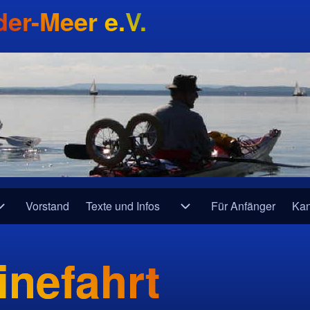
er-Meer e.V.
Vorstand
Texte und Infos
Für Anfänger
Kan
ine
Unternavigation von Fahrtenberichte
Unternavigation von Text
inefahrt