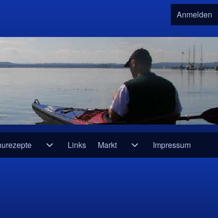
Anmelden
User 
urezepte
Links
Markt
Impressum
e und Infos
Unternavigation von Kanurezepte
Unternavigation von Mar