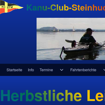
Kanu-Club-Steinhud
Startseite
Info
Termine
Fahrtenberichte
Navigation
Unternavigation von Term
Herbstliche Le