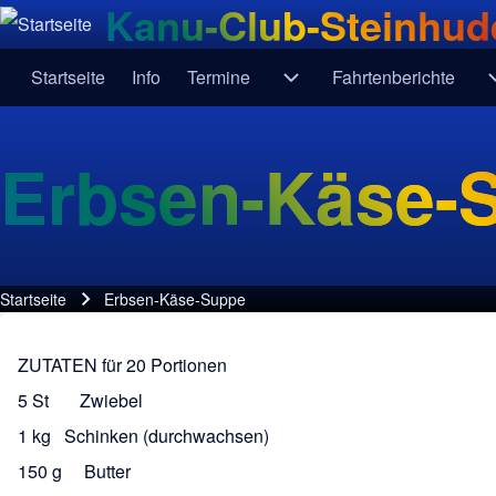
Kanu-Club-Steinhude
Startseite
Info
Termine
Fahrtenberichte
Navigation
Unternavigation von Term
Erbsen-Käse-
Startseite
Erbsen-Käse-Suppe
Pfadnavigation
ZUTATEN für 20 Portionen
5 St Zwiebel
1 kg Schinken (durchwachsen)
150 g Butter