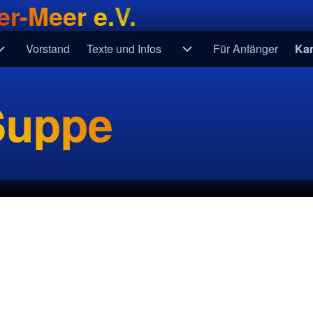
r-Meer e.V.
Vorstand
Texte und Infos
Für Anfänger
Ka
ine
Unternavigation von Fahrtenberichte
Unternavigation von Text
Suppe