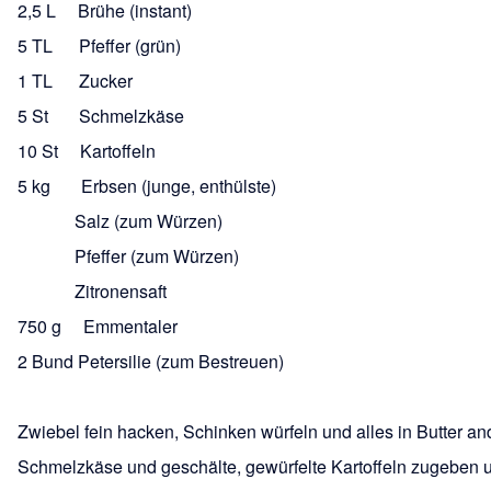
2,5 L Brühe (instant)
5 TL Pfeffer (grün)
1 TL Zucker
5 St Schmelzkäse
10 St Kartoffeln
5 kg Erbsen (junge, enthülste)
Salz (zum Würzen)
Pfeffer (zum Würzen)
Zitronensaft
750 g Emmentaler
2 Bund Petersilie (zum Bestreuen)
Zwiebel fein hacken, Schinken würfeln und alles in Butter an
Schmelzkäse und geschälte, gewürfelte Kartoffeln zugeben u