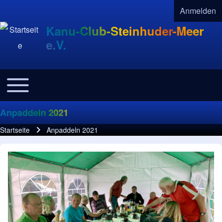
Anmelden
User acco
Kanu-Club-Steinhuder-Meer
e.V.
Toggle main menu
Navigation
Anpaddeln 2021
Startseite
Anpaddeln 2021
Pfadnavigation