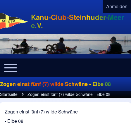
Anmelden
User acco
Kanu-Club-Steinhuder-Meer
e.V.
Toggle main menu
Navigation
Zogen einst fünf (7) wilde Schwäne - Elbe 08
Startseite
Zogen einst fünf (7) wilde Schwäne - Elbe 08
Pfadnavigation
Zogen einst fünf (7) wilde Schwäne
- Elbe 08