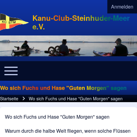
Anmelden
User acco
Kanu-Club-Steinhuder-Meer
e.V.
Toggle main menu
Navigation
Wo sich Fuchs und Hase "Guten Morgen" sagen
Startseite
Wo sich Fuchs und Hase "Guten Morgen" sagen
Pfadnavigation
Wo sich Fuchs und Hase "Guten Morgen" sagen
Warum durch die halbe Welt fliegen, wenn solche Flüssen