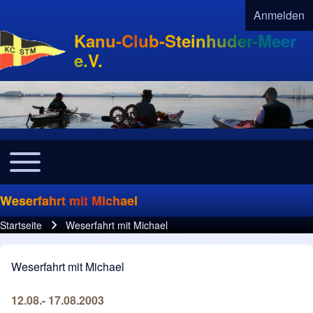
Anmelden
User acco
Kanu-Club-Steinhuder-Meer
e.V.
Toggle main menu
Navigation
Weserfahrt mit Michael
Startseite
Weserfahrt mit Michael
Pfadnavigation
Weserfahrt mit Michael
12.08.- 17.08.2003