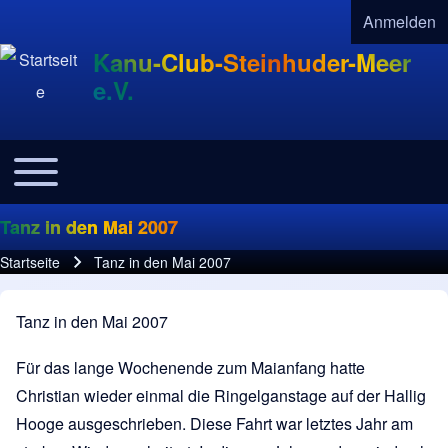
Anmelden
User acco
Kanu-Club-Steinhuder-Meer
e.V.
Toggle main menu
Navigation
Tanz in den Mai 2007
Startseite
Tanz in den Mai 2007
Pfadnavigation
Tanz in den Mai 2007
Für das lange Wochenende zum Maianfang hatte
Christian wieder einmal die Ringelganstage auf der Hallig
Hooge ausgeschrieben. Diese Fahrt war letztes Jahr am