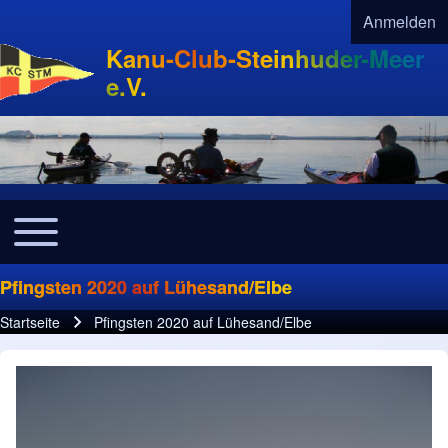
Anmelden
User acco
Kanu-Club-Steinhuder-Meer
e.V.
Toggle main menu
Navigation
Pfingsten 2020 auf Lühesand/Elbe
Startseite
Pfingsten 2020 auf Lühesand/Elbe
Pfadnavigation