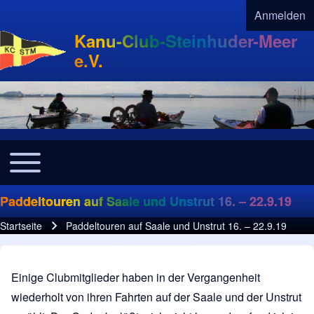
Anmelden
User acco
Kanu-Club-Steinhuder-Meer
e.V.
Toggle main menu
Navigation
Paddeltouren auf Saale und Unstrut 16. – 22.9.19
Startseite
Paddeltouren auf Saale und Unstrut 16. – 22.9.19
Pfadnavigation
Einige Clubmitglieder haben in der Vergangenheit
wiederholt von ihren Fahrten auf der Saale und der Unstrut