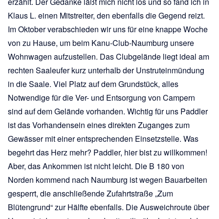
erzählt. Der Gedanke läßt mich nicht los und so fand ich in
Klaus L. einen Mitstreiter, den ebenfalls die Gegend reizt.
Im Oktober verabschieden wir uns für eine knappe Woche
von zu Hause, um beim Kanu-Club-Naumburg unsere
Wohnwagen aufzustellen. Das Clubgelände liegt ideal am
rechten Saaleufer kurz unterhalb der Unstruteinmündung
in die Saale. Viel Platz auf dem Grundstück, alles
Notwendige für die Ver- und Entsorgung von Campern
sind auf dem Gelände vorhanden. Wichtig für uns Paddler
ist das Vorhandensein eines direkten Zuganges zum
Gewässer mit einer entsprechenden Einsetzstelle. Was
begehrt das Herz mehr? Paddler, hier bist zu willkommen!
Aber, das Ankommen ist nicht leicht. Die B 180 von
Norden kommend nach Naumburg ist wegen Bauarbeiten
gesperrt, die anschließende Zufahrtstraße „Zum
Blütengrund“ zur Hälfte ebenfalls. Die Ausweichroute über