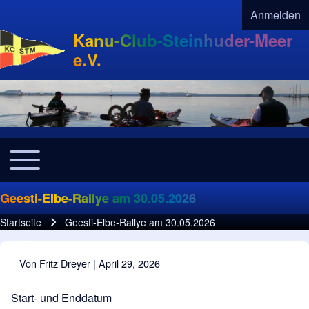
Anmelden
User acco
Kanu-Club-Steinhuder-Meer
e.V.
Toggle main menu
Navigation
Geesti-Elbe-Rallye am 30.05.2026
Startseite
Geesti-Elbe-Rallye am 30.05.2026
Pfadnavigation
Von
Fritz Dreyer
| April 29, 2026
Start- und Enddatum