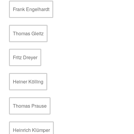
Frank Engelhardt
Thomas Gleitz
Fritz Dreyer
Heiner Kölling
Thomas Prause
Heinrich Klümper