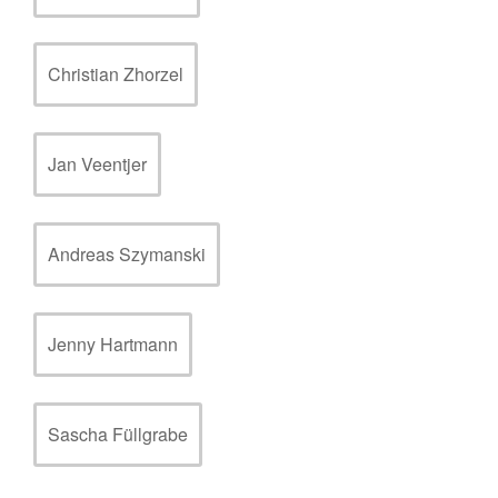
Christian Zhorzel
Jan Veentjer
Andreas Szymanski
Jenny Hartmann
Sascha Füllgrabe