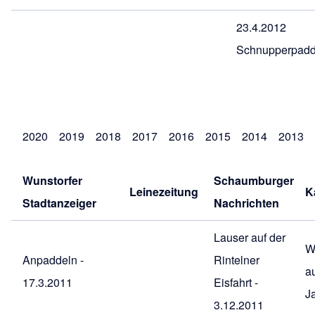
23.4.2012
Schnupperpadd
2020
2019
2018
2017
2016
2015
2014
2013
Wunstorfer
Schaumburger
Leinezeitung
K
Stadtanzeiger
Nachrichten
Lauser auf der
W
Anpaddeln -
Rintelner
au
17.3.2011
Eisfahrt -
J
3.12.2011