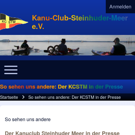
Anmelden
User acco
Kanu-Club-Steinhuder-Meer
e.V.
Toggle main menu
Navigation
So sehen uns andere: Der KCSTM in der Presse
Startseite
So sehen uns andere: Der KCSTM in der Presse
Pfadnavigation
So sehen uns andere
Der Kanuclub Steinhuder Meer in der Presse