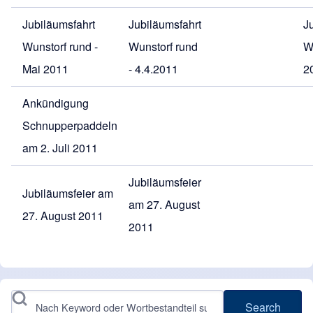
Jubiläumsfahrt
Jubiläumsfahrt
J
Wunstorf rund -
Wunstorf rund
W
Mai 2011
- 4.4.2011
2
Ankündigung
Schnupperpaddeln
am 2. Juli
2011
Jubiläumsfeier
Jubiläumsfeier am
am 27. August
27. August 2011
2011
Search