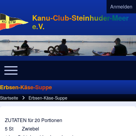
Anmelden
User acco
Kanu-Club-Steinhuder-Meer
e.V.
Toggle main menu
Navigation
Erbsen-Käse-Suppe
Startseite
Erbsen-Käse-Suppe
Pfadnavigation
ZUTATEN für 20 Portionen
5 St Zwiebel