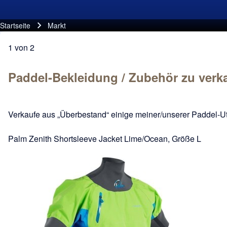
Startseite
Markt
Pfadnavigation
1
von
2
Paddel-Bekleidung / Zubehör zu verk
Verkaufe aus „Überbestand“ einige meiner/unserer Paddel-Ut
Palm Zenith Shortsleeve Jacket Lime/Ocean, Größe L