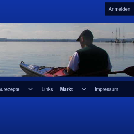
Anmelden
User 
urezepte
Links
Markt
Impressum
e und Infos
Unternavigation von Kanurezepte
Unternavigation von 