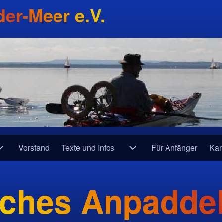
er-Meer e.V.
Vorstand
Texte und Infos
Für Anfänger
Kan
ine
Unternavigation von Fahrtenberichte
Unternavigation von Text
ches Anpadde