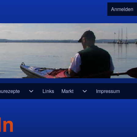
Anmelden
User 
urezepte
Links
Markt
Impressum
e und Infos
Unternavigation von Kanurezepte
Unternavigation von Mar
ln