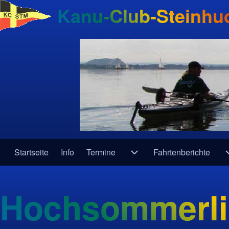
Kanu-Club-Steinhud
Startseite
Info
Termine
Fahrtenberichte
Navigation
Unternavigation von Term
Hochsommerli