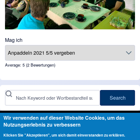
Mag ich
Average:
5
(
2
Bewertungen)
Search
Wir verwenden auf dieser Website Cookies, um das
Nutzungserlebnis zu verbessern
Angetrieben durch
Drupal
Klicken Sie "Akzeptieren", um sich damit einverstanden zu erklären.