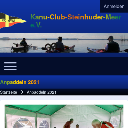
Anmelden
User acco
Kanu-Club-Steinhuder-Meer
e.V.
Toggle main menu
Navigation
Anpaddeln 2021
Startseite
Anpaddeln 2021
Pfadnavigation