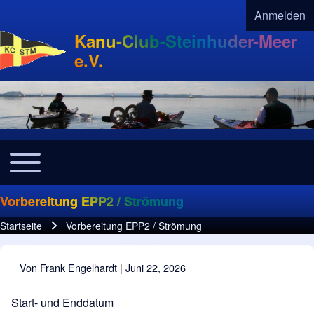
Anmelden
User acco
Kanu-Club-Steinhuder-Meer
e.V.
Toggle main menu
Navigation
Vorbereitung EPP2 / Strömung
Startseite
Vorbereitung EPP2 / Strömung
Pfadnavigation
Von
Frank Engelhardt
| Juni 22, 2026
Start- und Enddatum