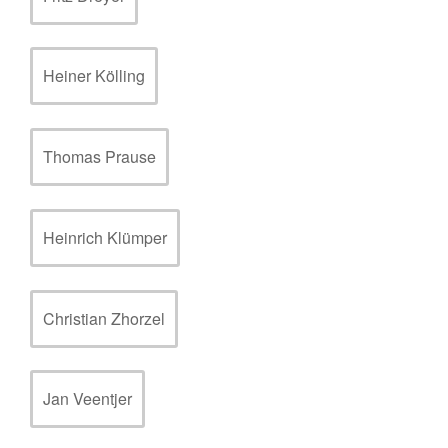
Heiner Kölling
Thomas Prause
Heinrich Klümper
Christian Zhorzel
Jan Veentjer