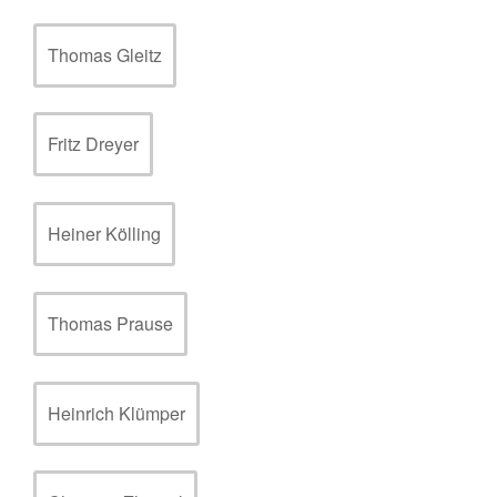
Thomas Gleitz
Fritz Dreyer
Heiner Kölling
Thomas Prause
Heinrich Klümper