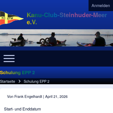
Anmelden
User acco
Kanu-Club-Steinhuder-Meer
e.V.
Toggle main menu
Navigation
Schulung EPP 2
Startseite
Schulung EPP 2
Pfadnavigation
Von
Frank Engelhardt
| April 21, 2026
Start- und Enddatum