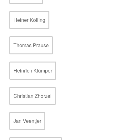
Heiner Kölling
Thomas Prause
Heinrich Klümper
Christian Zhorzel
Jan Veentjer