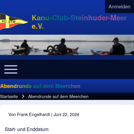
Anmelden
User acco
Kanu-Club-Steinhuder-Meer
e.V.
Toggle main menu
Navigation
Abendrunde auf dem Meerchen
Startseite
Abendrunde auf dem Meerchen
Pfadnavigation
Von
Frank Engelhardt
| Juni 22, 2026
Start- und Enddatum