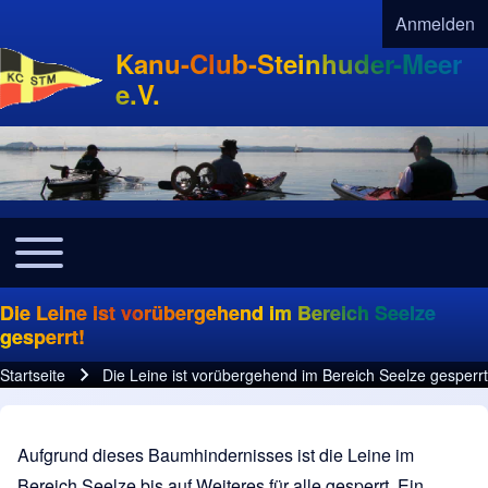
Anmelden
User acco
Kanu-Club-Steinhuder-Meer
e.V.
Toggle main menu
Navigation
Die Leine ist vorübergehend im Bereich Seelze
gesperrt!
Startseite
Die Leine ist vorübergehend im Bereich Seelze gesperrt
Pfadnavigation
Aufgrund dieses Baumhindernisses ist die Leine im
Bereich Seelze bis auf Weiteres für alle gesperrt. Ein